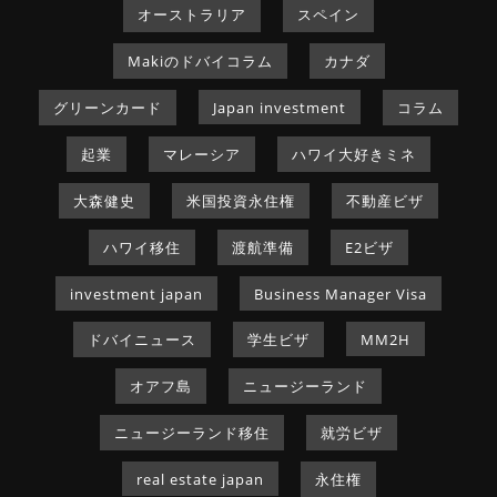
オーストラリア
スペイン
Makiのドバイコラム
カナダ
グリーンカード
Japan investment
コラム
起業
マレーシア
ハワイ大好きミネ
大森健史
米国投資永住権
不動産ビザ
ハワイ移住
渡航準備
E2ビザ
investment japan
Business Manager Visa
ドバイニュース
学生ビザ
MM2H
オアフ島
ニュージーランド
ニュージーランド移住
就労ビザ
real estate japan
永住権