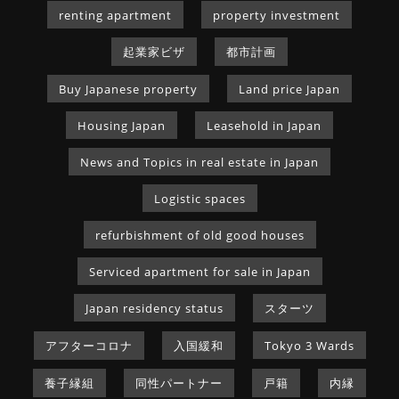
renting apartment
property investment
起業家ビザ
都市計画
Buy Japanese property
Land price Japan
Housing Japan
Leasehold in Japan
News and Topics in real estate in Japan
Logistic spaces
refurbishment of old good houses
Serviced apartment for sale in Japan
Japan residency status
スターツ
アフターコロナ
入国緩和
Tokyo 3 Wards
養子縁組
同性パートナー
戸籍
内縁