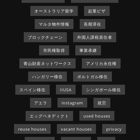
オーストラリア留学
起業ビザ
マルタ物件情報
長期滞在
ブロックチェーン
外国人課税居住者
市民権取得
事業承継
青山財産ネットワークス
アメリカ永住権
ハンガリー移住
ポルトガル移住
スペイン移住
IIUSA
シンガポール移住
アエラ
instagram
就労
エッグベネディクト
used houses
reuse houses
vacant houses
privacy