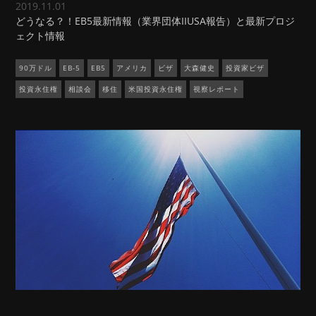
2019.11.01
どうなる？！EB5最新情報（業界団体IIUSA報告）と最新プロジ
ェクト情報
90万ドル
EB-5
EB5
アメリカ
ビザ
大森健史
投資家ビザ
投資永住権
相談会
移住
米国投資永住権
視察レポート