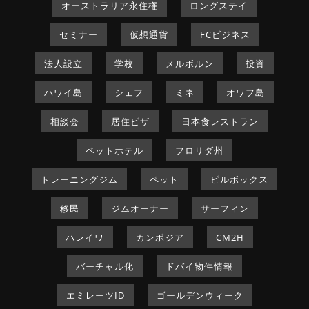
オーストラリア永住権
ロングステイ
セミナー
仮想通貨
FCビジネス
法人設立
学校
メルボルン
投資
ハワイ島
シェフ
ミネ
オワフ島
相談会
居住ビザ
日本食レストラン
ペットホテル
フロリダ州
トレーニングジム
ペット
ピルボックス
移民
ジムオーナー
サーフィン
ハレイワ
カンボジア
CM2H
バーチャル化
ドバイ物件情報
エミレーツID
ゴールデンウィーク