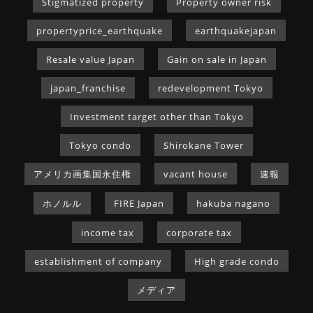
Stigmatized property
Property owner risk
propertyprice_earthquake
earthquakejapan
Resale value Japan
Gain on sale in Japan
japan_franchise
redevelopment Tokyo
Investment target other than Tokyo
Tokyo condo
Shirokane Tower
アメリカ画集国永住権
vacant house
速報
ホノルル
FIRE Japan
hakuba nagano
income tax
corporate tax
establishment of company
High grade condo
メディア