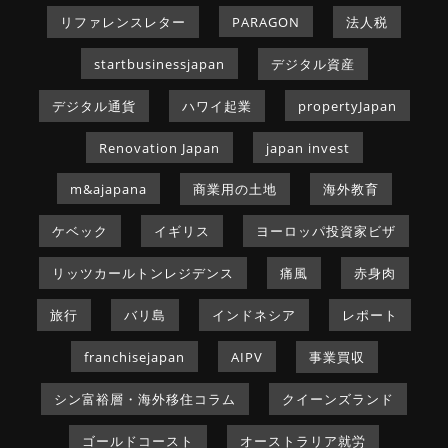
リファレンスレター
PARAGON
法人税
startbusinessjapan
デジタル資産
デジタル通貨
ハワイ起業
propertyJapan
Renovation Japan
japan invest
m&ajapana
商業用の土地
海外教育
ケベック
イギリス
ヨーロッパ投資家ビザ
リッツカールトンレジデンス
痛風
赤身肉
旅行
バリ島
インドネシア
レポート
franchisejapan
AIPV
事業買収
シン富裕層・海外移住コラム
クイーンズランド
ゴールドコースト
オーストラリア就労