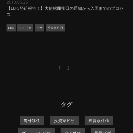
2019.06.25
【EB-5発給報告！】大使館面接日の通知から入国までのプロセ
ス
EB5
アメリカ
ビザ
投資永住権
次
1
2
の
ペ
ー
ジ
タグ
海外移住
投資家ビザ
投資永住権
ゴールデンビザ
タイ移住
投資ビザ