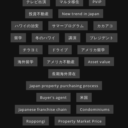
テレビ出演
マルタ移住
PVIP
投資不動産
New trend in Japan
ハワイの治安
サマープログラム
カカアコ
留学
冬のハワイ
講演
プレジデント
チラヨミ
ドライブ
アメリカ留学
海外留学
アメリカ不動産
Asset value
長期海外滞在
Japan property purchasing process
Buyer's agent
米国
Japanese franchise chain
Condominiums
Roppongi
Property Market Price