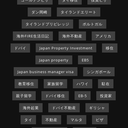
ダン岡崎
タイランドエリート
タイランドプリビレッジ
ポルトガル
海外FIRE生活日記
海外不動産
アメリカ
ドバイ
Japan Property Investment
移住
Japan property
EB5
Japan business manager visa
シンガポール
教育移住
家族留学
ハワイ
駐在
親子留学
ドバイ移住
EB-5
投資家
海外起業
ドバイ不動産
ギリシャ
タイ
不動産
マルタ
ビザ