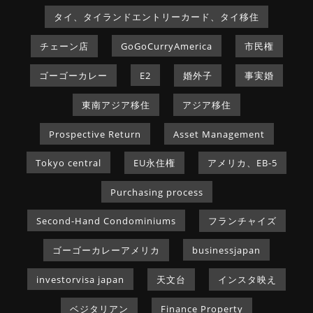
タイ、タイランドエントリーカード、タイ移住
チェーン店
GoGoCurryAmerica
市民権
ゴーゴーカレー
E2
婚外子
事実婚
東南アジア移住
アジア移住
Prospective Return
Asset Management
Tokyo central
EU永住権
アメリカ、EB-5
Purchasing process
Second-Hand Condominiums
フランチャイズ
ゴーゴーカレーアメリカ
businessjapan
investorvisa japan
天文台
インスタ映え
ベジタリアン
Finance Property