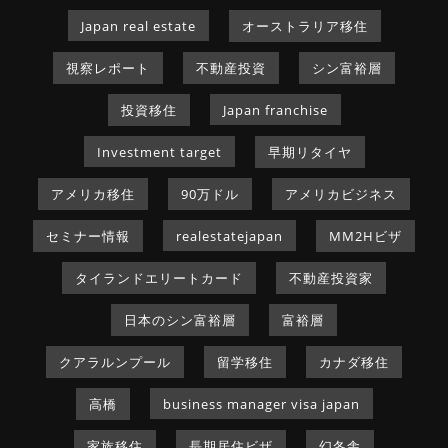
Japan real estate
オーストラリア移住
視察レポート
不動産投資
シン富裕層
投資移住
Japan franchise
Investment target
早期リタイヤ
アメリカ移住
90万ドル
アメリカビジネス
セミナー情報
realestatejapan
MM2Hビザ
タイランドエリートカード
不動産投資家
日本のシン富裕層
富裕層
クアラルンプール
留学移住
カナダ移住
高橋
business manager visa japan
家族移住
長期居住ビザ
幻冬舎