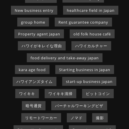
New business entry
healthcare field in Japan
group home
Rent guarantee company
Property agent Japan
old folk house café
ハワイがキレイな理由
ハワイカルチャー
food delivery and take-away japan
kara age food
Starting business in Japan
ハワイアンズタイム
start-up business japan
ワイキキ
ワイキキ清掃
ビットコイン
暗号通貨
バーチャルワーキングビザ
リモートワーカー
ノマド
撮影