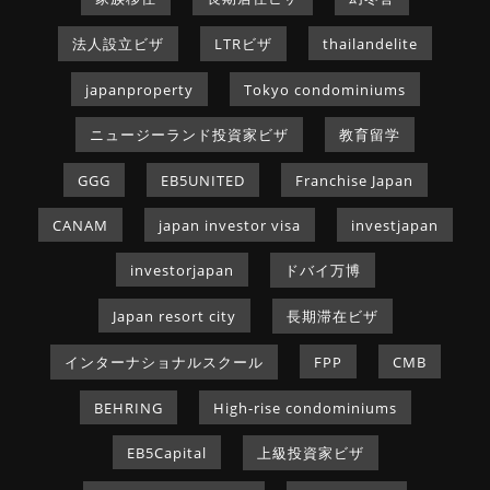
法人設立ビザ
LTRビザ
thailandelite
japanproperty
Tokyo condominiums
ニュージーランド投資家ビザ
教育留学
GGG
EB5UNITED
Franchise Japan
CANAM
japan investor visa
investjapan
investorjapan
ドバイ万博
Japan resort city
長期滞在ビザ
インターナショナルスクール
FPP
CMB
BEHRING
High-rise condominiums
EB5Capital
上級投資家ビザ