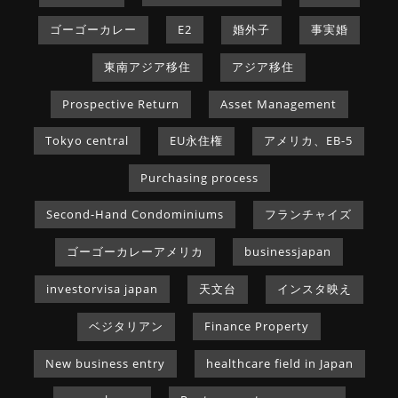
ゴーゴーカレー
E2
婚外子
事実婚
東南アジア移住
アジア移住
Prospective Return
Asset Management
Tokyo central
EU永住権
アメリカ、EB-5
Purchasing process
Second-Hand Condominiums
フランチャイズ
ゴーゴーカレーアメリカ
businessjapan
investorvisa japan
天文台
インスタ映え
ベジタリアン
Finance Property
New business entry
healthcare field in Japan