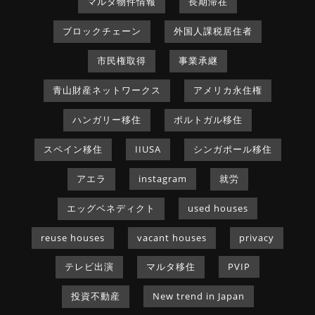
マルタ物件情報
長期滞在
ブロックチェーン
外国人課税居住者
市民権取得
事業承継
青山財産ネットワークス
アメリカ永住権
ハンガリー移住
ポルトガル移住
スペイン移住
IIUSA
シンガポール移住
アエラ
instagram
就労
エッグベネディクト
used houses
reuse houses
vacant houses
privacy
テレビ出演
マルタ移住
PVIP
投資不動産
New trend in Japan