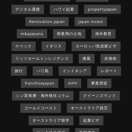
デジタル通貨
ハワイ起業
propertyJapan
Renovation Japan
japan invest
m&ajapana
商業用の土地
海外教育
ケベック
イギリス
ヨーロッパ投資家ビザ
リッツカールトンレジデンス
痛風
赤身肉
旅行
バリ島
インドネシア
レポート
franchisejapan
AIPV
事業買収
シン富裕層・海外移住コラム
クイーンズランド
ゴールドコースト
オーストラリア就労
オーストラリア留学
起業ビザ