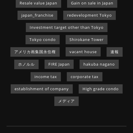
Resale value Japan
Gain on sale in Japan
japan_franchise
redevelopment Tokyo
Investment target other than Tokyo
Tokyo condo
Shirokane Tower
アメリカ画集国永住権
vacant house
速報
ホノルル
FIRE Japan
hakuba nagano
income tax
corporate tax
establishment of company
High grade condo
メディア