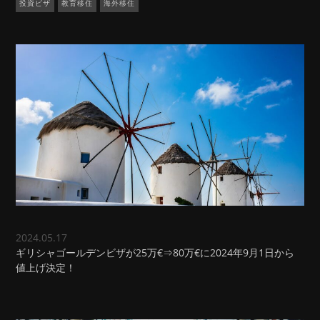
投資ビザ
教育移住
海外移住
2024.05.17
ギリシャゴールデンビザが25万€⇒80万€に2024年9月1日から
値上げ決定！