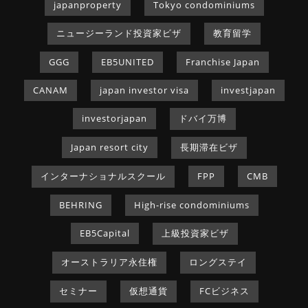
japanproperty
Tokyo condominiums
ニュージーランド投資家ビザ
教育留学
GGG
EB5UNITED
Franchise Japan
CANAM
japan investor visa
investjapan
investorjapan
ドバイ万博
Japan resort city
長期滞在ビザ
インターナショナルスクール
FPP
CMB
BEHRING
High-rise condominiums
EB5Capital
上級投資家ビザ
オーストラリア永住権
ロングステイ
セミナー
仮想通貨
FCビジネス