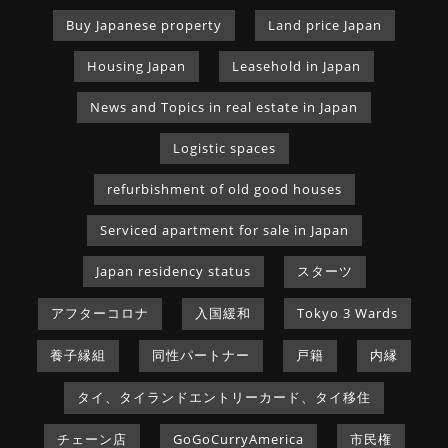
Buy Japanese property
Land price Japan
Housing Japan
Leasehold in Japan
News and Topics in real estate in Japan
Logistic spaces
refurbishment of old good houses
Serviced apartment for sale in Japan
Japan residency status
スターツ
アフターコロナ
入国緩和
Tokyo 3 Wards
養子縁組
同性パートナー
戸籍
内縁
タイ、タイランドエントリーカード、タイ移住
チェーン店
GoGoCurryAmerica
市民権