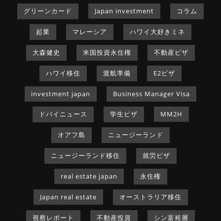
グリーンカード
Japan investment
コラム
起業
マレーシア
ハワイ大好きミネ
大森健史
米国投資永住権
不動産ビザ
ハワイ移住
渡航準備
E2ビザ
investment japan
Business Manager Visa
ドバイニュース
学生ビザ
MM2H
オアフ島
ニュージーランド
ニュージーランド移住
就労ビザ
real estate japan
永住権
Japan real estate
オーストラリア移住
視察レポート
不動産投資
シン富裕層