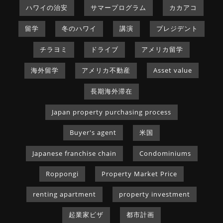
ハワイの治安
サマープログラム
カカアコ
留学
冬のハワイ
講演
プレジデント
チラヨミ
ドライブ
アメリカ留学
海外留学
アメリカ不動産
Asset value
長期海外滞在
Japan property purchasing process
Buyer's agent
米国
Japanese franchise chain
Condominiums
Roppongi
Property Market Price
renting apartment
property investment
起業家ビザ
都市計画