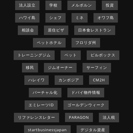
法人設立
学校
メルボルン
投資
ハワイ島
シェフ
ミネ
オワフ島
相談会
居住ビザ
日本食レストラン
ペットホテル
フロリダ州
トレーニングジム
ペット
ピルボックス
移民
ジムオーナー
サーフィン
ハレイワ
カンボジア
CM2H
バーチャル化
ドバイ物件情報
エミレーツID
ゴールデンウィーク
リファレンスレター
PARAGON
法人税
startbusinessjapan
デジタル資産