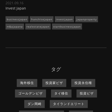
2021.09.16
Invest Japan
businessjapan
franchisejapan
investjapan
japanproperty
m&ajapana
realestatejapan
startbusinessjapan
タグ
海外移住
投資家ビザ
投資永住権
ゴールデンビザ
タイ移住
投資ビザ
ダン岡崎
タイランドエリート