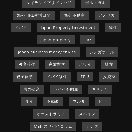
タイランドプリビレッジ
ポルトガル
海外FIRE生活日記
海外不動産
アメリカ
ドバイ
Japan Property Investment
移住
Japan property
EB5
Japan business manager visa
シンガポール
教育移住
家族留学
ハワイ
駐在
親子留学
ドバイ移住
EB-5
投資家
海外起業
ドバイ不動産
ギリシャ
タイ
不動産
マルタ
ビザ
オーストラリア
スペイン
Makiのドバイコラム
カナダ