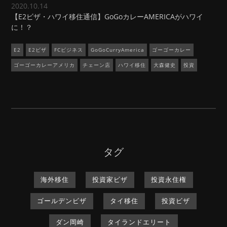
2020.10.14
【E2ビザ・ハワイ移住通信】GoGoカレーAMERICAがハワイ
に！？
E2
E2ビザ
FCビジネス
GoGoCurryAmerica
ゴーゴーカレー
ゴーゴーカレーアメリカ
チェーン店
ハワイ移住
大森健史
投資
タグ
海外移住
投資家ビザ
投資永住権
ゴールデンビザ
タイ移住
投資ビザ
ダン岡崎
タイランドエリート