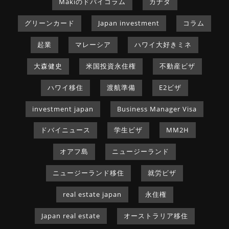
Makiのドバイコラム
カナダ
グリーンカード
Japan investment
コラム
起業
マレーシア
ハワイ大好きミネ
大森健史
米国投資永住権
不動産ビザ
ハワイ移住
渡航準備
E2ビザ
investment japan
Business Manager Visa
ドバイニュース
学生ビザ
MM2H
オアフ島
ニュージーランド
ニュージーランド移住
就労ビザ
real estate japan
永住権
Japan real estate
オーストラリア移住