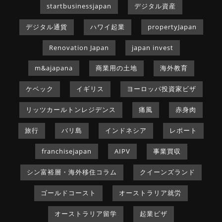
startbusinessjapan
デジタル資産
デジタル通貨
ハワイ起業
propertyJapan
Renovation Japan
japan invest
m&ajapana
商業用の土地
海外教育
ケベック
イギリス
ヨーロッパ投資家ビザ
リッツカールトンレジデンス
痛風
赤身肉
旅行
バリ島
インドネシア
レポート
franchisejapan
AIPV
事業買収
シン富裕層・海外移住コラム
クイーンズランド
ゴールドコースト
オーストラリア就労
オーストラリア留学
起業ビザ