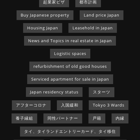
起業家ビザ
都市計画
Buy Japanese property
Land price Japan
Housing Japan
Leasehold in Japan
News and Topics in real estate in Japan
Logistic spaces
refurbishment of old good houses
Serviced apartment for sale in Japan
Japan residency status
スターツ
アフターコロナ
入国緩和
Tokyo 3 Wards
養子縁組
同性パートナー
戸籍
内縁
タイ、タイランドエントリーカード、タイ移住