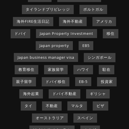
タイランドプリビレッジ
ポルトガル
海外FIRE生活日記
海外不動産
アメリカ
ドバイ
Japan Property Investment
移住
Japan property
EB5
Japan business manager visa
シンガポール
教育移住
家族留学
ハワイ
駐在
親子留学
ドバイ移住
EB-5
投資家
海外起業
ドバイ不動産
ギリシャ
タイ
不動産
マルタ
ビザ
オーストラリア
スペイン