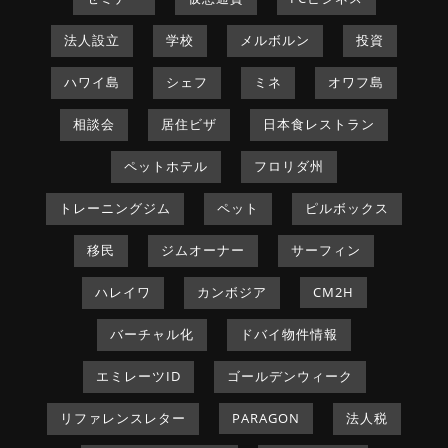
法人設立
学校
メルボルン
投資
ハワイ島
シェフ
ミネ
オワフ島
相談会
居住ビザ
日本食レストラン
ペットホテル
フロリダ州
トレーニングジム
ペット
ピルボックス
移民
ジムオーナー
サーフィン
ハレイワ
カンボジア
CM2H
バーチャル化
ドバイ物件情報
エミレーツID
ゴールデンウィーク
リファレンスレター
PARAGON
法人税