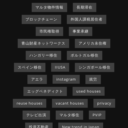
マルタ物件情報
長期滞在
ブロックチェーン
外国人課税居住者
市民権取得
事業承継
青山財産ネットワークス
アメリカ永住権
ハンガリー移住
ポルトガル移住
スペイン移住
IIUSA
シンガポール移住
アエラ
instagram
就労
エッグベネディクト
used houses
reuse houses
vacant houses
privacy
テレビ出演
マルタ移住
PVIP
投資不動産
New trend in Japan