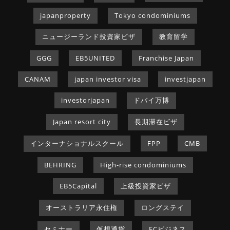
japanproperty
Tokyo condominiums
ニュージーランド投資家ビザ
教育留学
GGG
EB5UNITED
Franchise Japan
CANAM
japan investor visa
investjapan
investorjapan
ドバイ万博
Japan resort city
長期滞在ビザ
インターナショナルスクール
FPP
CMB
BEHRING
High-rise condominiums
EB5Capital
上級投資家ビザ
オーストラリア永住権
ロングステイ
セミナー
仮想通貨
FCビジネス