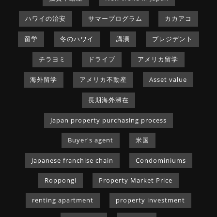
ハワイの治安
サマープログラム
カカアコ
留学
冬のハワイ
講演
プレジデント
チラヨミ
ドライブ
アメリカ留学
海外留学
アメリカ不動産
Asset value
長期海外滞在
Japan property purchasing process
Buyer's agent
米国
Japanese franchise chain
Condominiums
Roppongi
Property Market Price
renting apartment
property investment