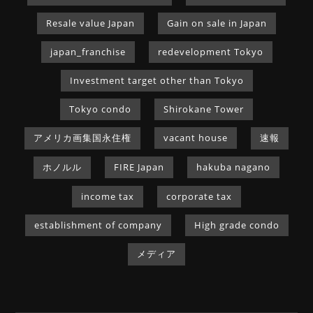
Resale value Japan
Gain on sale in Japan
japan_franchise
redevelopment Tokyo
Investment target other than Tokyo
Tokyo condo
Shirokane Tower
アメリカ画集国永住権
vacant house
速報
ホノルル
FIRE Japan
hakuba nagano
income tax
corporate tax
establishment of company
High grade condo
メディア