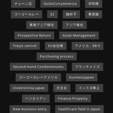
チェーン店
GoGoCurryAmerica
市民権
ゴーゴーカレー
E2
婚外子
事実婚
東南アジア移住
アジア移住
Prospective Return
Asset Management
Tokyo central
EU永住権
アメリカ、EB-5
Purchasing process
Second-Hand Condominiums
フランチャイズ
ゴーゴーカレーアメリカ
businessjapan
investorvisa japan
天文台
インスタ映え
ベジタリアン
Finance Property
New business entry
healthcare field in Japan