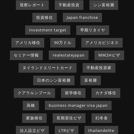
視察レポート
不動産投資
シン富裕層
投資移住
Japan franchise
Investment target
早期リタイヤ
アメリカ移住
90万ドル
アメリカビジネス
セミナー情報
realestatejapan
MM2Hビザ
タイランドエリートカード
不動産投資家
日本のシン富裕層
富裕層
クアラルンプール
留学移住
カナダ移住
高橋
business manager visa japan
家族移住
長期居住ビザ
幻冬舎
法人設立ビザ
LTRビザ
thailandelite