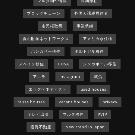
マルタ物件情報
長期滞在
ブロックチェーン
外国人課税居住者
市民権取得
事業承継
青山財産ネットワークス
アメリカ永住権
ハンガリー移住
ポルトガル移住
スペイン移住
IIUSA
シンガポール移住
アエラ
instagram
就労
エッグベネディクト
used houses
reuse houses
vacant houses
privacy
テレビ出演
マルタ移住
PVIP
投資不動産
New trend in Japan