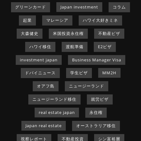
グリーンカード
Japan investment
コラム
起業
マレーシア
ハワイ大好きミネ
大森健史
米国投資永住権
不動産ビザ
ハワイ移住
渡航準備
E2ビザ
investment japan
Business Manager Visa
ドバイニュース
学生ビザ
MM2H
オアフ島
ニュージーランド
ニュージーランド移住
就労ビザ
real estate japan
永住権
Japan real estate
オーストラリア移住
視察レポート
不動産投資
シン富裕層