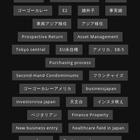
ゴーゴーカレー
E2
婚外子
事実婚
東南アジア移住
アジア移住
Prospective Return
Asset Management
Tokyo central
EU永住権
アメリカ、EB-5
Purchasing process
Second-Hand Condominiums
フランチャイズ
ゴーゴーカレーアメリカ
businessjapan
investorvisa japan
天文台
インスタ映え
ベジタリアン
Finance Property
New business entry
healthcare field in Japan