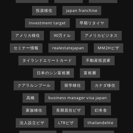
投資移住
Japan franchise
Investment target
早期リタイヤ
アメリカ移住
90万ドル
アメリカビジネス
セミナー情報
realestatejapan
MM2Hビザ
タイランドエリートカード
不動産投資家
日本のシン富裕層
富裕層
クアラルンプール
留学移住
カナダ移住
高橋
business manager visa japan
家族移住
長期居住ビザ
幻冬舎
法人設立ビザ
LTRビザ
thailandelite