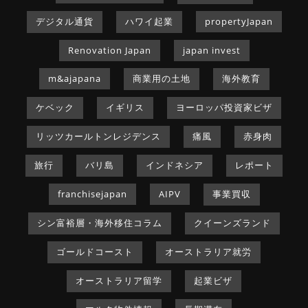
デジタル通貨
ハワイ起業
propertyJapan
Renovation Japan
japan invest
m&ajapana
商業用の土地
海外教育
ケベック
イギリス
ヨーロッパ投資家ビザ
リッツカールトンレジデンス
痛風
赤身肉
旅行
バリ島
インドネシア
レポート
franchisejapan
AIPV
事業買収
シン富裕層・海外移住コラム
クイーンズランド
ゴールドコースト
オーストラリア就労
オーストラリア留学
起業ビザ