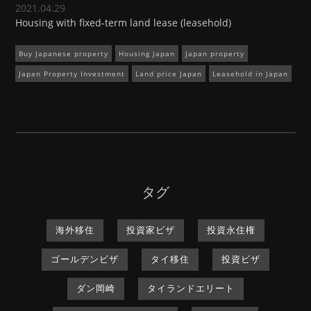
2021.04.29
Housing with fixed-term land lease (leasehold)
Buy Japanese property
Housing Japan
Japan property
Japan Property Investment
Land price Japan
Leasehold in Japan
タグ
海外移住
投資家ビザ
投資永住権
ゴールデンビザ
タイ移住
投資ビザ
ダン岡崎
タイランドエリート