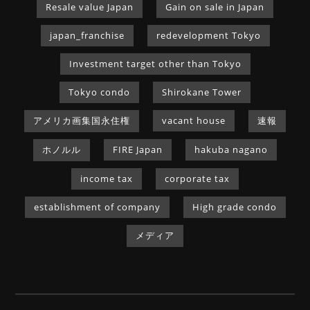
Resale value Japan
Gain on sale in Japan
japan_franchise
redevelopment Tokyo
Investment target other than Tokyo
Tokyo condo
Shirokane Tower
アメリカ画集国永住権
vacant house
速報
ホノルル
FIRE Japan
hakuba nagano
income tax
corporate tax
establishment of company
High grade condo
メディア