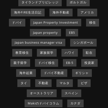
タイランドプリビレッジ
ポルトガル
海外FIRE生活日記
海外不動産
アメリカ
ドバイ
Japan Property Investment
移住
Japan property
EB5
Japan business manager visa
シンガポール
教育移住
家族留学
ハワイ
駐在
親子留学
ドバイ移住
EB-5
投資家
海外起業
ドバイ不動産
ギリシャ
タイ
不動産
マルタ
ビザ
オーストラリア
スペイン
Makiのドバイコラム
カナダ