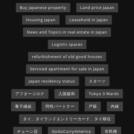
Buy Japanese property
Land price Japan
Housing Japan
Leasehold in Japan
News and Topics in real estate in Japan
Logistic spaces
refurbishment of old good houses
Serviced apartment for sale in Japan
Japan residency status
スターツ
アフターコロナ
入国緩和
Tokyo 3 Wards
養子縁組
同性パートナー
戸籍
内縁
タイ、タイランドエントリーカード、タイ移住
チェーン店
GoGoCurryAmerica
市民権