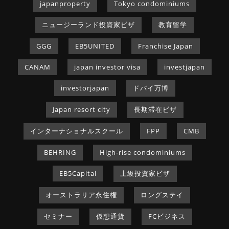
japanproperty
Tokyo condominiums
ニュージーランド投資家ビザ
教育留学
GGG
EB5UNITED
Franchise Japan
CANAM
japan investor visa
investjapan
investorjapan
ドバイ万博
Japan resort city
長期滞在ビザ
インターナショナルスクール
FPP
CMB
BEHRING
High-rise condominiums
EB5Capital
上級投資家ビザ
オーストラリア永住権
ロングステイ
セミナー
仮想通貨
FCビジネス