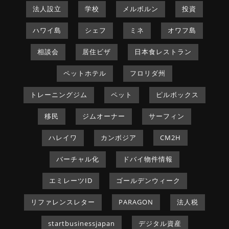
法人設立
学校
メルボルン
投資
ハワイ島
シェフ
ミネ
オワフ島
相談会
居住ビザ
日本食レストラン
ペットホテル
フロリダ州
トレーニングジム
ペット
ピルボックス
移民
ジムオーナー
サーフィン
ハレイワ
カンボジア
CM2H
バーチャル化
ドバイ物件情報
エミレーツID
ゴールデンウィーク
リファレンスレター
PARAGON
法人税
startbusinessjapan
デジタル資産