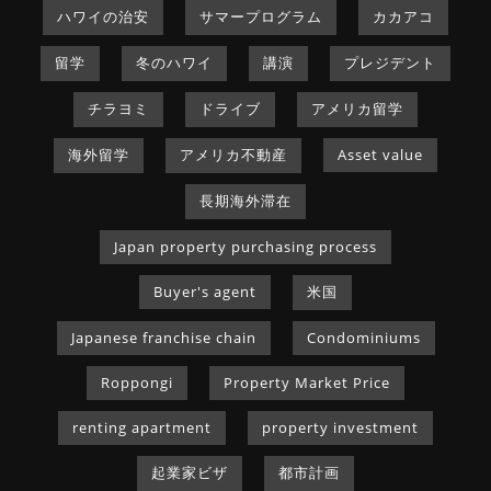
ハワイの治安
サマープログラム
カカアコ
留学
冬のハワイ
講演
プレジデント
チラヨミ
ドライブ
アメリカ留学
海外留学
アメリカ不動産
Asset value
長期海外滞在
Japan property purchasing process
Buyer's agent
米国
Japanese franchise chain
Condominiums
Roppongi
Property Market Price
renting apartment
property investment
起業家ビザ
都市計画