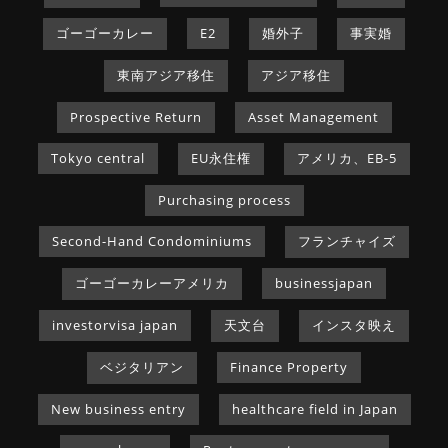
ゴーゴーカレー
E2
婚外子
事実婚
東南アジア移住
アジア移住
Prospective Return
Asset Management
Tokyo central
EU永住権
アメリカ、EB-5
Purchasing process
Second-Hand Condominiums
フランチャイズ
ゴーゴーカレーアメリカ
businessjapan
investorvisa japan
天文台
インスタ映え
ベジタリアン
Finance Property
New business entry
healthcare field in Japan