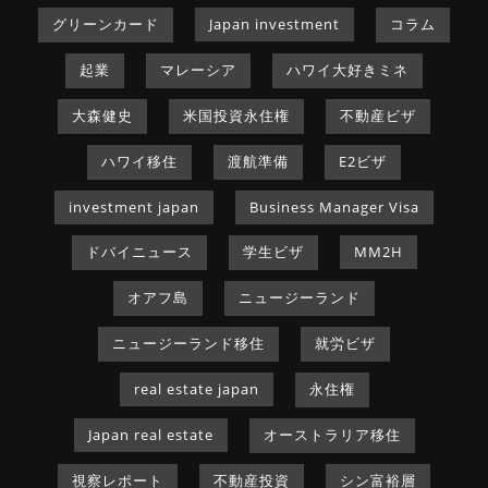
グリーンカード
Japan investment
コラム
起業
マレーシア
ハワイ大好きミネ
大森健史
米国投資永住権
不動産ビザ
ハワイ移住
渡航準備
E2ビザ
investment japan
Business Manager Visa
ドバイニュース
学生ビザ
MM2H
オアフ島
ニュージーランド
ニュージーランド移住
就労ビザ
real estate japan
永住権
Japan real estate
オーストラリア移住
視察レポート
不動産投資
シン富裕層