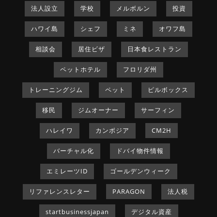
法人設立
学校
メルボルン
投資
ハワイ島
シェフ
ミネ
オワフ島
相談会
居住ビザ
日本食レストラン
ペットホテル
フロリダ州
トレーニングジム
ペット
ピルボックス
移民
ジムオーナー
サーフィン
ハレイワ
カンボジア
CM2H
バーチャル化
ドバイ物件情報
エミレーツID
ゴールデンウィーク
リファレンスレター
PARAGON
法人税
startbusinessjapan
デジタル資産