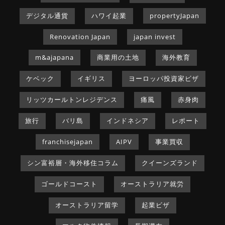
デジタル通貨
ハワイ起業
propertyJapan
Renovation Japan
japan invest
m&ajapana
商業用の土地
海外教育
ケベック
イギリス
ヨーロッパ投資家ビザ
リッツカールトンレジデンス
痛風
赤身肉
旅行
バリ島
インドネシア
レポート
franchisejapan
AIPV
事業買収
シン富裕層・海外移住コラム
クイーンズランド
ゴールドコースト
オーストラリア就労
オーストラリア留学
起業ビザ