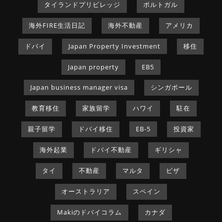
タイランドプリビレッジ
ポルトガル
海外FIRE生活日記
海外不動産
アメリカ
ドバイ
Japan Property Investment
移住
Japan property
EB5
Japan business manager visa
シンガポール
教育移住
家族留学
ハワイ
駐在
親子留学
ドバイ移住
EB-5
投資家
海外起業
ドバイ不動産
ギリシャ
タイ
不動産
マルタ
ビザ
オーストラリア
スペイン
Makiのドバイコラム
カナダ