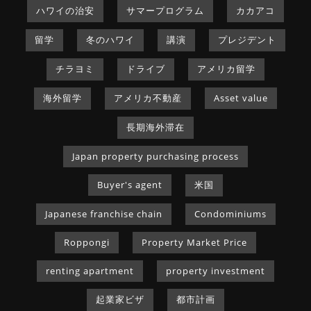
ハワイの治安
サマープログラム
カカアコ
留学
冬のハワイ
講演
プレジデント
チラヨミ
ドライブ
アメリカ留学
海外留学
アメリカ不動産
Asset value
長期海外滞在
Japan property purchasing process
Buyer's agent
米国
Japanese franchise chain
Condominiums
Roppongi
Property Market Price
renting apartment
property investment
起業家ビザ
都市計画