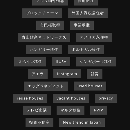
マルタ物件情報
長期滞在
ブロックチェーン
外国人課税居住者
市民権取得
事業承継
青山財産ネットワークス
アメリカ永住権
ハンガリー移住
ポルトガル移住
スペイン移住
IIUSA
シンガポール移住
アエラ
instagram
就労
エッグベネディクト
used houses
reuse houses
vacant houses
privacy
テレビ出演
マルタ移住
PVIP
投資不動産
New trend in Japan