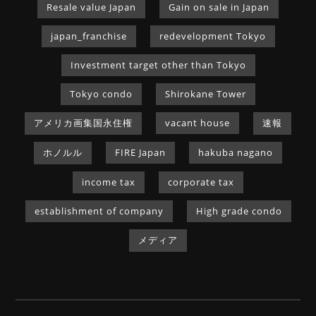
Resale value Japan
Gain on sale in Japan
japan_franchise
redevelopment Tokyo
Investment target other than Tokyo
Tokyo condo
Shirokane Tower
アメリカ画集国永住権
vacant house
速報
ホノルル
FIRE Japan
hakuba nagano
income tax
corporate tax
establishment of company
High grade condo
メディア