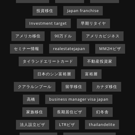
投資移住
Japan franchise
Investment target
早期リタイヤ
アメリカ移住
90万ドル
アメリカビジネス
セミナー情報
realestatejapan
MM2Hビザ
タイランドエリートカード
不動産投資家
日本のシン富裕層
富裕層
クアラルンプール
留学移住
カナダ移住
高橋
business manager visa japan
家族移住
長期居住ビザ
幻冬舎
法人設立ビザ
LTRビザ
thailandelite