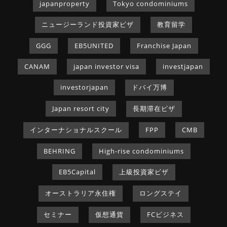
japanproperty
Tokyo condominiums
ニュージーランド投資家ビザ
教育留学
GGG
EB5UNITED
Franchise Japan
CANAM
japan investor visa
investjapan
investorjapan
ドバイ万博
Japan resort city
長期滞在ビザ
インターナショナルスクール
FPP
CMB
BEHRING
High-rise condominiums
EB5Capital
上級投資家ビザ
オーストラリア永住権
ロングステイ
セミナー
仮想通貨
FCビジネス