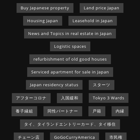
Buy Japanese property
Land price Japan
Housing Japan
Leasehold in Japan
News and Topics in real estate in Japan
Logistic spaces
refurbishment of old good houses
Serviced apartment for sale in Japan
Japan residency status
スターツ
アフターコロナ
入国緩和
Tokyo 3 Wards
養子縁組
同性パートナー
戸籍
内縁
タイ、タイランドエントリーカード、タイ移住
チェーン店
GoGoCurryAmerica
市民権