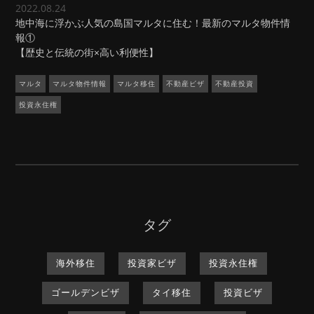
2022.08.24
地中海に浮かぶ人気の島国マルタに住む！最新のマルタ物件情
報①
【歴史と伝統の街×高い利便性】
マルタ
マルタ物件情報
マルタ移住
不動産ビザ
不動産投資
投資永住権
タグ
海外移住
投資家ビザ
投資永住権
ゴールデンビザ
タイ移住
投資ビザ