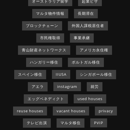
オーストラリア留学
起業ビザ
マルタ物件情報
長期滞在
ブロックチェーン
外国人課税居住者
市民権取得
事業承継
青山財産ネットワークス
アメリカ永住権
ハンガリー移住
ポルトガル移住
スペイン移住
IIUSA
シンガポール移住
アエラ
instagram
就労
エッグベネディクト
used houses
reuse houses
vacant houses
privacy
テレビ出演
マルタ移住
PVIP