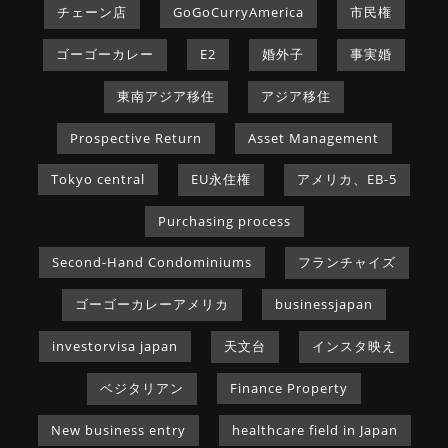
チェーン店
GoGoCurryAmerica
市民権
ゴーゴーカレー
E2
婚外子
事実婚
東南アジア移住
アジア移住
Prospective Return
Asset Management
Tokyo central
EU永住権
アメリカ、EB-5
Purchasing process
Second-Hand Condominiums
フランチャイズ
ゴーゴーカレーアメリカ
businessjapan
investorvisa japan
天文台
インスタ映え
ベジタリアン
Finance Property
New business entry
healthcare field in Japan