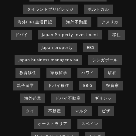
タイランドプリビレッジ
ポルトガル
海外FIRE生活日記
海外不動産
アメリカ
ドバイ
Japan Property Investment
移住
Japan property
EB5
Japan business manager visa
シンガポール
教育移住
家族留学
ハワイ
駐在
親子留学
ドバイ移住
EB-5
投資家
海外起業
ドバイ不動産
ギリシャ
タイ
不動産
マルタ
ビザ
オーストラリア
スペイン