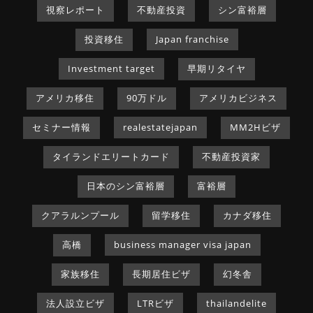
視察レポート
不動産投資
シン富裕層
投資移住
Japan franchise
Investment target
早期リタイヤ
アメリカ移住
90万ドル
アメリカビジネス
セミナー情報
realestatejapan
MM2Hビザ
タイランドエリートカード
不動産投資家
日本のシン富裕層
富裕層
クアラルンプール
留学移住
カナダ移住
高橋
business manager visa japan
家族移住
長期居住ビザ
幻冬舎
法人設立ビザ
LTRビザ
thailandelite