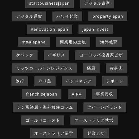
startbusinessjapan
デジタル資産
デジタル通貨
ハワイ起業
propertyJapan
Renovation Japan
japan invest
m&ajapana
商業用の土地
海外教育
ケベック
イギリス
ヨーロッパ投資家ビザ
リッツカールトンレジデンス
痛風
赤身肉
旅行
バリ島
インドネシア
レポート
franchisejapan
AIPV
事業買収
シン富裕層・海外移住コラム
クイーンズランド
ゴールドコースト
オーストラリア就労
オーストラリア留学
起業ビザ