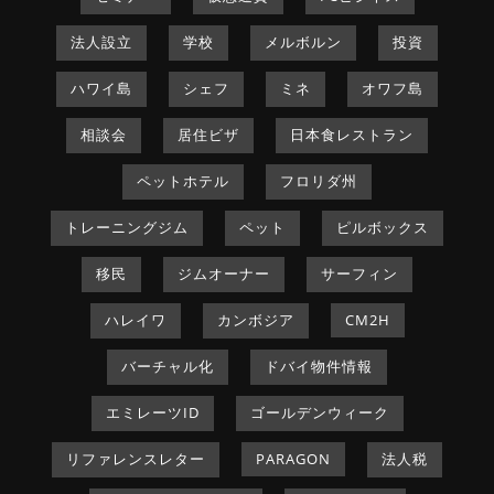
法人設立
学校
メルボルン
投資
ハワイ島
シェフ
ミネ
オワフ島
相談会
居住ビザ
日本食レストラン
ペットホテル
フロリダ州
トレーニングジム
ペット
ピルボックス
移民
ジムオーナー
サーフィン
ハレイワ
カンボジア
CM2H
バーチャル化
ドバイ物件情報
エミレーツID
ゴールデンウィーク
リファレンスレター
PARAGON
法人税