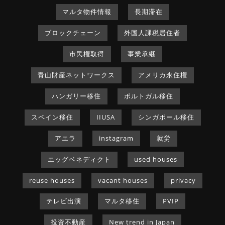
マルタ物件情報
長期滞在
ブロックチェーン
外国人課税居住者
市民権取得
事業承継
青山財産ネットワークス
アメリカ永住権
ハンガリー移住
ポルトガル移住
スペイン移住
IIUSA
シンガポール移住
アエラ
instagram
就労
エッグベネディクト
used houses
reuse houses
vacant houses
privacy
テレビ出演
マルタ移住
PVIP
投資不動産
New trend in Japan