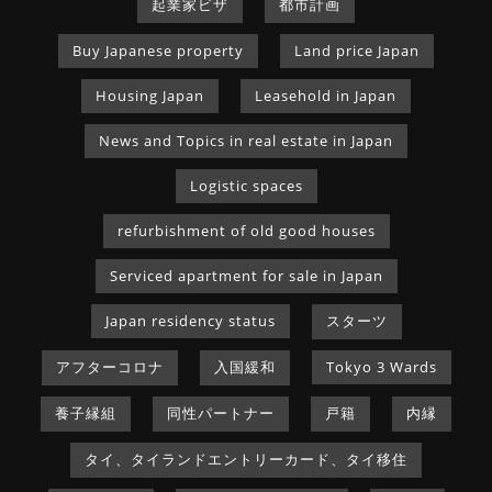
起業家ビザ
都市計画
Buy Japanese property
Land price Japan
Housing Japan
Leasehold in Japan
News and Topics in real estate in Japan
Logistic spaces
refurbishment of old good houses
Serviced apartment for sale in Japan
Japan residency status
スターツ
アフターコロナ
入国緩和
Tokyo 3 Wards
養子縁組
同性パートナー
戸籍
内縁
タイ、タイランドエントリーカード、タイ移住