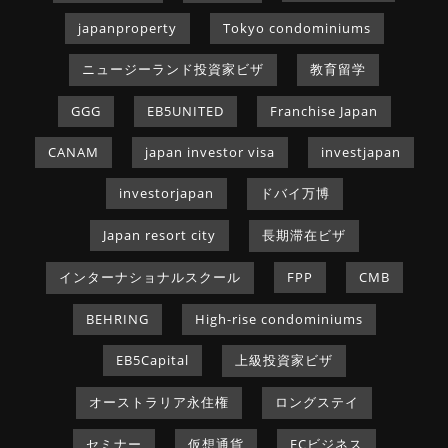
japanproperty
Tokyo condominiums
ニュージーランド投資家ビザ
教育留学
GGG
EB5UNITED
Franchise Japan
CANAM
japan investor visa
investjapan
investorjapan
ドバイ万博
Japan resort city
長期滞在ビザ
インターナショナルスクール
FPP
CMB
BEHRING
High-rise condominiums
EB5Capital
上級投資家ビザ
オーストラリア永住権
ロングステイ
セミナー
仮想通貨
FCビジネス