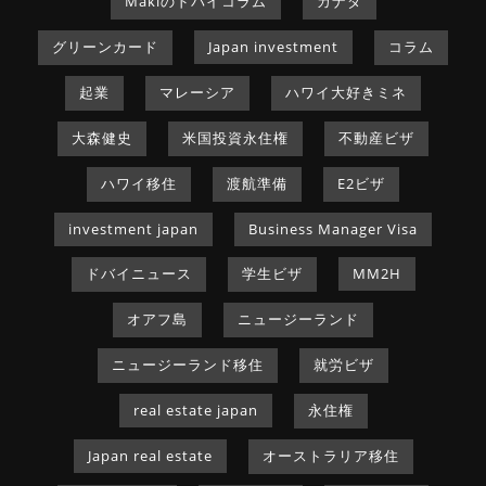
Makiのドバイコラム
カナダ
グリーンカード
Japan investment
コラム
起業
マレーシア
ハワイ大好きミネ
大森健史
米国投資永住権
不動産ビザ
ハワイ移住
渡航準備
E2ビザ
investment japan
Business Manager Visa
ドバイニュース
学生ビザ
MM2H
オアフ島
ニュージーランド
ニュージーランド移住
就労ビザ
real estate japan
永住権
Japan real estate
オーストラリア移住