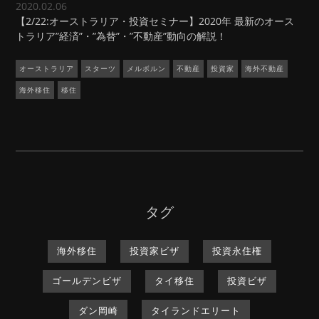
2020.02.06
【2/22:オーストラリア・投資セミナー】2020年 最新のオース
トラリア”経済”・”為替”・”不動産”動向の解説！
オーストラリア
スターツ
メルボルン
不動産
投資家
海外不動産
海外移住
移住
タグ
海外移住
投資家ビザ
投資永住権
ゴールデンビザ
タイ移住
投資ビザ
ダン岡崎
タイランドエリート