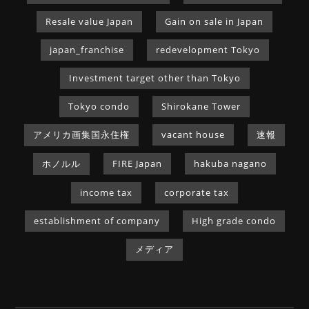
Resale value Japan
Gain on sale in Japan
japan_franchise
redevelopment Tokyo
Investment target other than Tokyo
Tokyo condo
Shirokane Tower
アメリカ画集国永住権
vacant house
速報
ホノルル
FIRE Japan
hakuba nagano
income tax
corporate tax
establishment of company
High grade condo
メディア