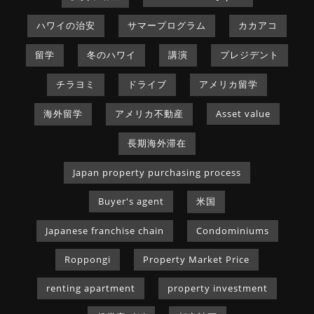
ハワイの治安
サマープログラム
カカアコ
留学
冬のハワイ
講演
プレジデント
チラヨミ
ドライブ
アメリカ留学
海外留学
アメリカ不動産
Asset value
長期海外滞在
Japan property purchasing process
Buyer's agent
米国
Japanese franchise chain
Condominiums
Roppongi
Property Market Price
renting apartment
property investment