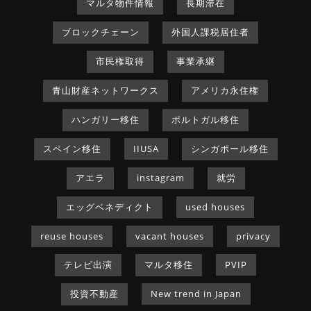
マルタ物件情報
長期滞在
ブロックチェーン
外国人課税居住者
市民権取得
事業承継
青山財産ネットワークス
アメリカ永住権
ハンガリー移住
ポルトガル移住
スペイン移住
IIUSA
シンガポール移住
アエラ
instagram
就労
エッグベネディクト
used houses
reuse houses
vacant houses
privacy
テレビ出演
マルタ移住
PVIP
投資不動産
New trend in Japan