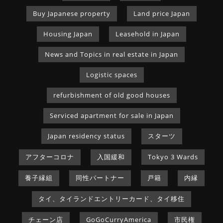
Buy Japanese property
Land price Japan
Housing Japan
Leasehold in Japan
News and Topics in real estate in Japan
Logistic spaces
refurbishment of old good houses
Serviced apartment for sale in Japan
Japan residency status
スターツ
アフターコロナ
入国緩和
Tokyo 3 Wards
養子縁組
同性パートナー
戸籍
内縁
タイ、タイランドエントリーカード、タイ移住
チェーン店
GoGoCurryAmerica
市民権