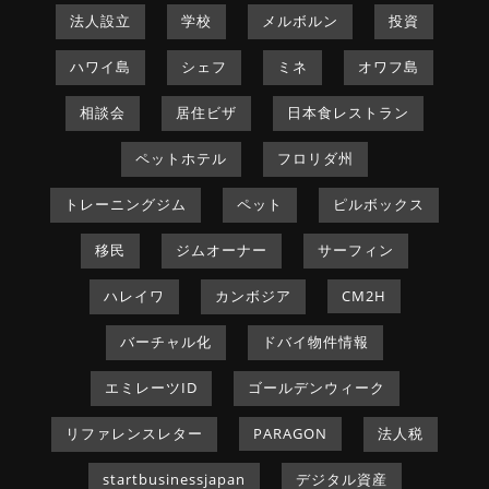
法人設立
学校
メルボルン
投資
ハワイ島
シェフ
ミネ
オワフ島
相談会
居住ビザ
日本食レストラン
ペットホテル
フロリダ州
トレーニングジム
ペット
ピルボックス
移民
ジムオーナー
サーフィン
ハレイワ
カンボジア
CM2H
バーチャル化
ドバイ物件情報
エミレーツID
ゴールデンウィーク
リファレンスレター
PARAGON
法人税
startbusinessjapan
デジタル資産