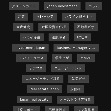
グリーンカード
Japan investment
コラム
起業
マレーシア
ハワイ大好きミネ
大森健史
米国投資永住権
不動産ビザ
ハワイ移住
渡航準備
E2ビザ
investment japan
Business Manager Visa
ドバイニュース
学生ビザ
MM2H
オアフ島
ニュージーランド
ニュージーランド移住
就労ビザ
real estate japan
永住権
Japan real estate
オーストラリア移住
視察レポート
不動産投資
シン富裕層