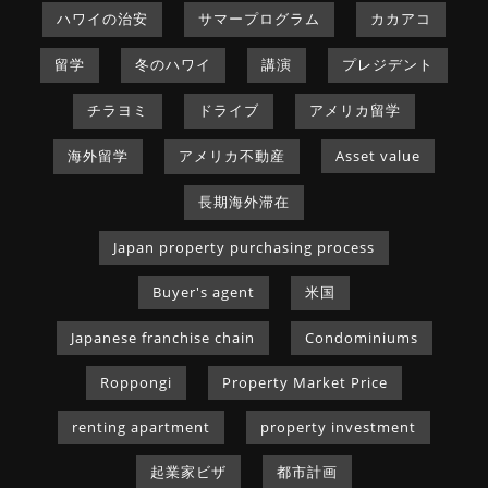
ハワイの治安
サマープログラム
カカアコ
留学
冬のハワイ
講演
プレジデント
チラヨミ
ドライブ
アメリカ留学
海外留学
アメリカ不動産
Asset value
長期海外滞在
Japan property purchasing process
Buyer's agent
米国
Japanese franchise chain
Condominiums
Roppongi
Property Market Price
renting apartment
property investment
起業家ビザ
都市計画