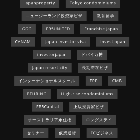
japanproperty
Tokyo condominiums
ニュージーランド投資家ビザ
教育留学
GGG
EB5UNITED
Franchise Japan
CANAM
japan investor visa
investjapan
investorjapan
ドバイ万博
Japan resort city
長期滞在ビザ
インターナショナルスクール
FPP
CMB
BEHRING
High-rise condominiums
EB5Capital
上級投資家ビザ
オーストラリア永住権
ロングステイ
セミナー
仮想通貨
FCビジネス