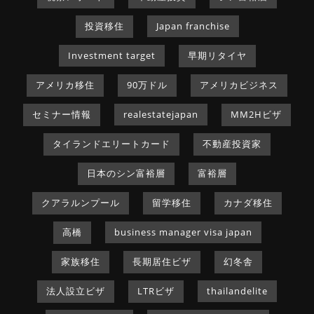
投資移住
Japan franchise
Investment target
早期リタイヤ
アメリカ移住
90万ドル
アメリカビジネス
セミナー情報
realestatejapan
MM2Hビザ
タイランドエリートカード
不動産投資家
日本のシン富裕層
富裕層
クアラルンプール
留学移住
カナダ移住
高橋
business manager visa japan
家族移住
長期居住ビザ
幻冬舎
法人設立ビザ
LTRビザ
thailandelite