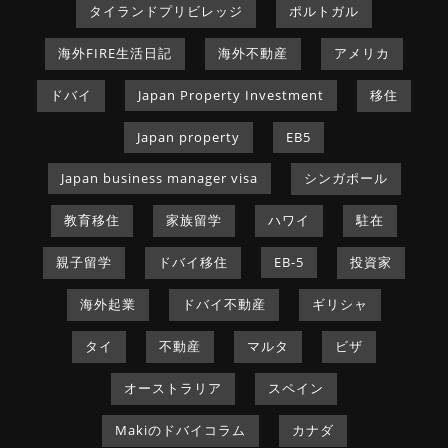
タイランドプリビレッジ
ポルトガル
海外FIRE生活日記
海外不動産
アメリカ
ドバイ
Japan Property Investment
移住
Japan property
EB5
Japan business manager visa
シンガポール
教育移住
家族留学
ハワイ
駐在
親子留学
ドバイ移住
EB-5
投資家
海外起業
ドバイ不動産
ギリシャ
タイ
不動産
マルタ
ビザ
オーストラリア
スペイン
Makiのドバイコラム
カナダ