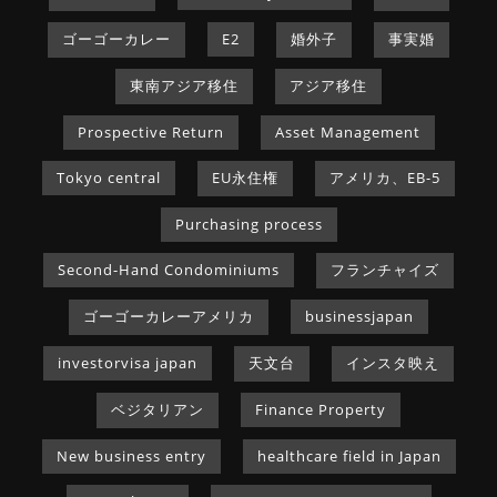
ゴーゴーカレー
E2
婚外子
事実婚
東南アジア移住
アジア移住
Prospective Return
Asset Management
Tokyo central
EU永住権
アメリカ、EB-5
Purchasing process
Second-Hand Condominiums
フランチャイズ
ゴーゴーカレーアメリカ
businessjapan
investorvisa japan
天文台
インスタ映え
ベジタリアン
Finance Property
New business entry
healthcare field in Japan