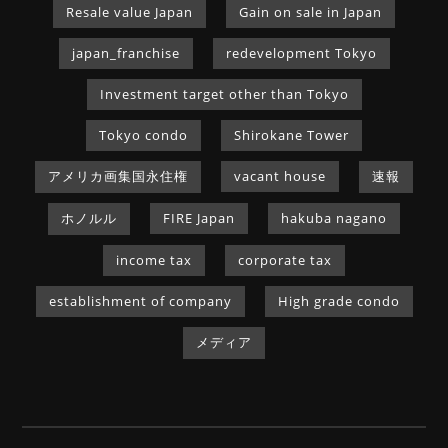
Resale value Japan
Gain on sale in Japan
japan_franchise
redevelopment Tokyo
Investment target other than Tokyo
Tokyo condo
Shirokane Tower
アメリカ画集国永住権
vacant house
速報
ホノルル
FIRE Japan
hakuba nagano
income tax
corporate tax
establishment of company
High grade condo
メディア