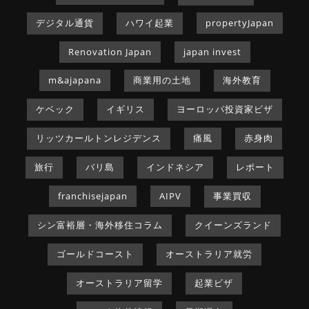
デジタル通貨
ハワイ起業
propertyJapan
Renovation Japan
japan invest
m&ajapana
商業用の土地
海外教育
ケベック
イギリス
ヨーロッパ投資家ビザ
リッツカールトンレジデンス
痛風
赤身肉
旅行
バリ島
インドネシア
レポート
franchisejapan
AIPV
事業買収
シン富裕層・海外移住コラム
クイーンズランド
ゴールドコースト
オーストラリア就労
オーストラリア留学
起業ビザ