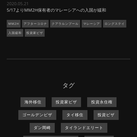
2020.05.21
5/17よりMM2H保有者のマレーシアへの入国が緩和
MM2H
アフターコロナ
クアラルンプール
マレーシア
ロングステイ
入国緩和
投資家ビザ
タグ
海外移住
投資家ビザ
投資永住権
ゴールデンビザ
タイ移住
投資ビザ
ダン岡崎
タイランドエリート