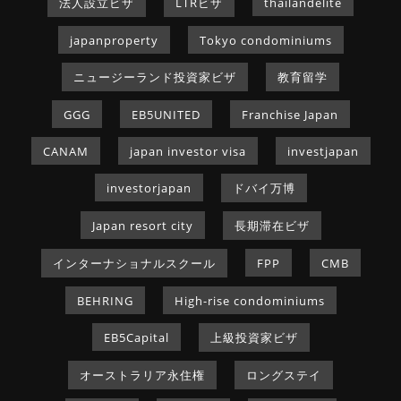
法人設立ビザ
LTRビザ
thailandelite
japanproperty
Tokyo condominiums
ニュージーランド投資家ビザ
教育留学
GGG
EB5UNITED
Franchise Japan
CANAM
japan investor visa
investjapan
investorjapan
ドバイ万博
Japan resort city
長期滞在ビザ
インターナショナルスクール
FPP
CMB
BEHRING
High-rise condominiums
EB5Capital
上級投資家ビザ
オーストラリア永住権
ロングステイ