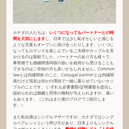
カナダの人たちは、
いくつになってもパートナーとの時
間を大切にします
し、日本では少し恥ずかしいと感じる
ような言葉もオープンに掛け合ったりします。いくつに
なってもロマンスを楽しんでいるご夫婦やカップルを見
かけるのは新鮮でした。パートナーのあり方も様々で、
事実婚でも婚姻関係同様の扱いを政府から受けることも
できるのはご存知の方も多いかもしれません。Common
lawとは内縁関係 のこと、Conjugal partnerとは内縁関
係だけど現在は何かの理由で一緒に暮らせていないカッ
プルのことです。 いずれも必要書類/証明書類を提出し
認められれば婚姻と同等の権利が与えられますが、違い
もあります。（これはまた後のブログでご紹介しま
す。）
また私自身はシングルマザーですが、カナダではシング
ルペアレントという呼び方があり、日本よりもシングル
ファザーもたくさんいます。
離婚を経験しても「人生経