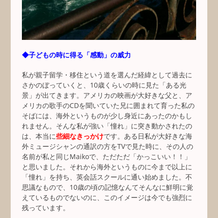
◆子どもの時に得る「感動」の威力
私が親子留学・移住という道を選んだ経緯として過去に
さかのぼっていくと、10歳くらいの時に見た「ある光
景」が出てきます。アメリカの映画が大好きな父と、ア
メリカの歌手のCDを聞いていた兄に囲まれて育った私の
そばには、海外というものが少し身近にあったのかもし
れません。そんな私が強い「憧れ」に突き動かされたの
は、本当に
些細なきっかけ
です。ある日私が大好きな海
外ミュージシャンの通訳の方をTVで見た時に、その人の
名前が私と同じMaikoで、ただただ「かっこいい！！」
と思いました。それから海外というものに今まで以上に
「憧れ」を持ち、英会話スクールに通い始めました。不
思議なもので、10歳の頃の記憶なんてそんなに鮮明に覚
えているものでないのに、このイメージは今でも強烈に
残っています。