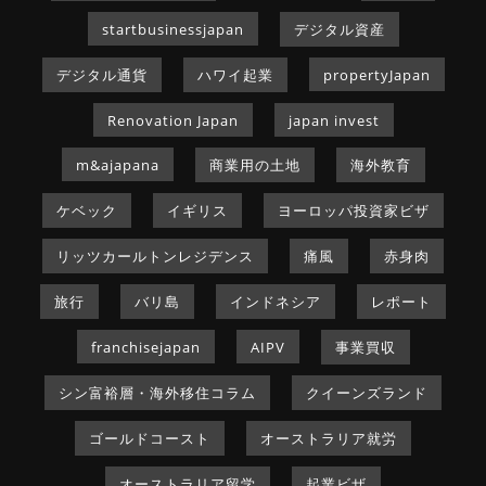
startbusinessjapan
デジタル資産
デジタル通貨
ハワイ起業
propertyJapan
Renovation Japan
japan invest
m&ajapana
商業用の土地
海外教育
ケベック
イギリス
ヨーロッパ投資家ビザ
リッツカールトンレジデンス
痛風
赤身肉
旅行
バリ島
インドネシア
レポート
franchisejapan
AIPV
事業買収
シン富裕層・海外移住コラム
クイーンズランド
ゴールドコースト
オーストラリア就労
オーストラリア留学
起業ビザ