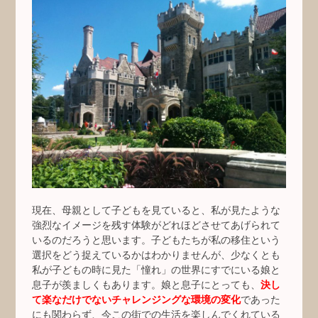
現在、母親として子どもを見ていると、私が見たような
強烈なイメージを残す体験がどれほどさせてあげられて
いるのだろうと思います。子どもたちが私の移住という
選択をどう捉えているかはわかりませんが、少なくとも
私が子どもの時に見た「憧れ」の世界にすでにいる娘と
息子が羨ましくもあります。娘と息子にとっても、
決し
て楽なだけでないチャレンジングな環境の変化
であった
にも関わらず、今この街での生活を楽しんでくれている