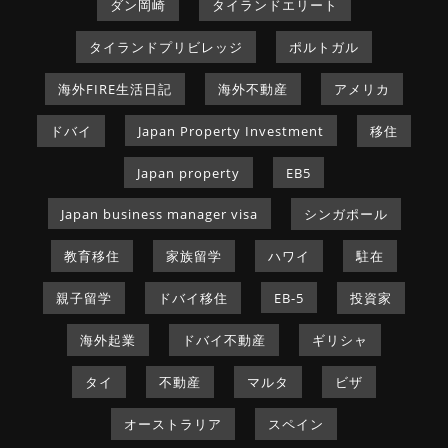
ダン岡崎
タイランドエリート
タイランドプリビレッジ
ポルトガル
海外FIRE生活日記
海外不動産
アメリカ
ドバイ
Japan Property Investment
移住
Japan property
EB5
Japan business manager visa
シンガポール
教育移住
家族留学
ハワイ
駐在
親子留学
ドバイ移住
EB-5
投資家
海外起業
ドバイ不動産
ギリシャ
タイ
不動産
マルタ
ビザ
オーストラリア
スペイン