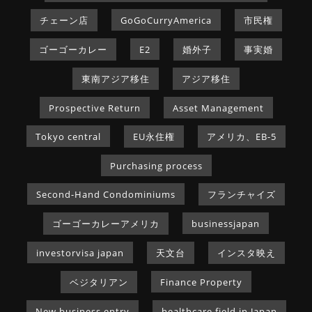
チェーン店
GoGoCurryAmerica
市民権
ゴーゴーカレー
E2
婚外子
事実婚
東南アジア移住
アジア移住
Prospective Return
Asset Management
Tokyo central
EU永住権
アメリカ、EB-5
Purchasing process
Second-Hand Condominiums
フランチャイズ
ゴーゴーカレーアメリカ
businessjapan
investorvisa japan
天文台
インスタ映え
ベジタリアン
Finance Property
New business entry
healthcare field in Japan