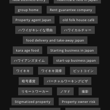
group home
Rent guarantee company
Property agent Japan
old folk house café
ハワイがキレイな理由
ハワイカルチャー
food delivery and take-away japan
kara age food
Starting business in Japan
ハワイアンズタイム
start-up business japan
ワイキキ
ワイキキ清掃
ビットコイン
暗号通貨
バーチャルワーキングビザ
リモートワーカー
ノマド
撮影
Stigmatized property
Property owner risk