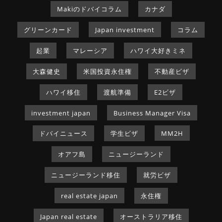
Makiのドバイコラム
カナダ
グリーンカード
Japan investment
コラム
起業
マレーシア
ハワイ大好きミネ
大森健史
米国投資永住権
不動産ビザ
ハワイ移住
渡航準備
E2ビザ
investment japan
Business Manager Visa
ドバイニュース
学生ビザ
MM2H
オアフ島
ニュージーランド
ニュージーランド移住
就労ビザ
real estate japan
永住権
Japan real estate
オーストラリア移住