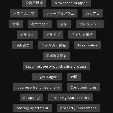
投資不動産
New trend in Japan
ハワイの治安
サマープログラム
カカアコ
留学
冬のハワイ
講演
プレジデント
チラヨミ
ドライブ
アメリカ留学
海外留学
アメリカ不動産
Asset value
長期海外滞在
Japan property purchasing process
Buyer's agent
米国
Japanese franchise chain
Condominiums
Roppongi
Property Market Price
renting apartment
property investment