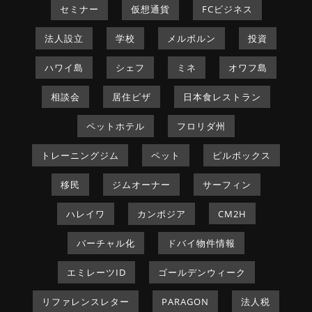
セミナー
仮想通貨
FCビジネス
法人設立
学校
メルボルン
投資
ハワイ島
シェフ
ミネ
オワフ島
相談会
居住ビザ
日本食レストラン
ペットホテル
フロリダ州
トレーニングジム
ペット
ピルボックス
移民
ジムオーナー
サーフィン
ハレイワ
カンボジア
CM2H
バーチャル化
ドバイ物件情報
エミレーツID
ゴールデンウィーク
リファレンスレター
PARAGON
法人税