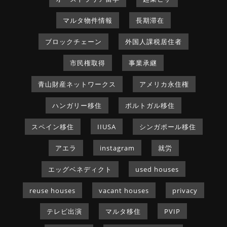
マルタ物件情報
長期滞在
ブロックチェーン
外国人課税居住者
市民権取得
事業承継
青山財産ネットワークス
アメリカ永住権
ハンガリー移住
ポルトガル移住
スペイン移住
IIUSA
シンガポール移住
アエラ
instagram
就労
エッグベネディクト
used houses
reuse houses
vacant houses
privacy
テレビ出演
マルタ移住
PVIP