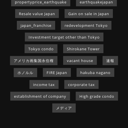
propertyprice_earthquake
earthquakejapan
Resale value Japan
Gain on sale in Japan
japan_franchise
redevelopment Tokyo
Investment target other than Tokyo
Tokyo condo
Shirokane Tower
アメリカ画集国永住権
vacant house
速報
ホノルル
FIRE Japan
hakuba nagano
income tax
corporate tax
establishment of company
High grade condo
メディア