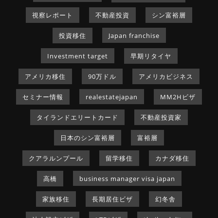
視察レポート
不動産投資
シン富裕層
投資移住
Japan franchise
Investment target
早期リタイヤ
アメリカ移住
90万ドル
アメリカビジネス
セミナー情報
realestatejapan
MM2Hビザ
タイランドエリートカード
不動産投資家
日本のシン富裕層
富裕層
クアラルンプール
留学移住
カナダ移住
高橋
business manager visa japan
家族移住
長期居住ビザ
幻冬舎