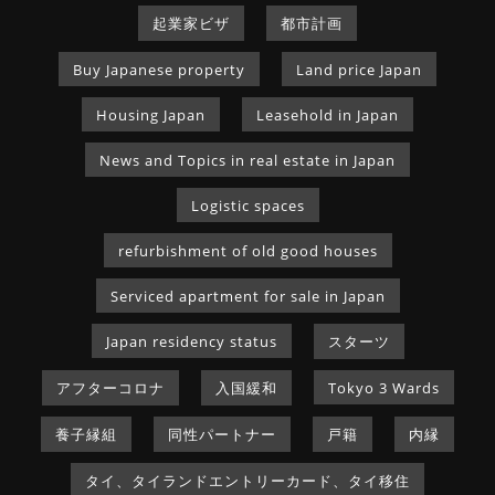
起業家ビザ
都市計画
Buy Japanese property
Land price Japan
Housing Japan
Leasehold in Japan
News and Topics in real estate in Japan
Logistic spaces
refurbishment of old good houses
Serviced apartment for sale in Japan
Japan residency status
スターツ
アフターコロナ
入国緩和
Tokyo 3 Wards
養子縁組
同性パートナー
戸籍
内縁
タイ、タイランドエントリーカード、タイ移住