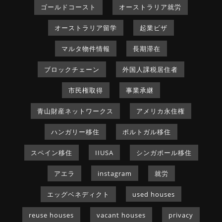
ゴールドコースト
オーストラリア就労
オーストラリア留学
起業ビザ
マルタ物件情報
長期滞在
ブロックチェーン
外国人課税居住者
市民権取得
事業承継
青山財産ネットワークス
アメリカ永住権
ハンガリー移住
ポルトガル移住
スペイン移住
IIUSA
シンガポール移住
アエラ
instagram
就労
エッグベネディクト
used houses
reuse houses
vacant houses
privacy