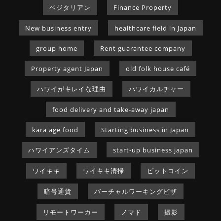
ベジタリアン
Finance Property
New business entry
healthcare field in Japan
group home
Rent guarantee company
Property agent Japan
old folk house café
ハワイがキレイな理由
ハワイカルチャー
food delivery and take-away japan
kara age food
Starting business in Japan
ハワイアンズタイム
start-up business japan
ワイキキ
ワイキキ清掃
ビットコイン
暗号通貨
バーチャルワーキングビザ
リモートワーカー
ノマド
撮影