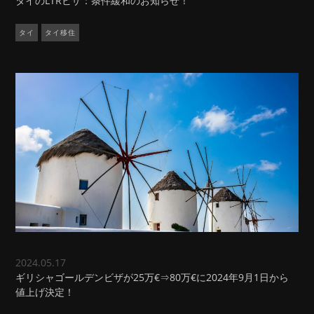
タイのLTRビザ：条件緩和のお知らせ！
タイ
タイ移住
2024.05.17
ギリシャゴールデンビザが25万€⇒80万€に2024年9月1日から
値上げ決定！