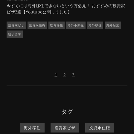
今すぐには海外移住できないという方必見！ おすすめの投資家
ビザ3選【Youtube公開しました】
投資家ビザ
投資永住権
教育移住
海外不動産
海外移住
海外起業
親子留学
次
1
2
3
の
ペ
ー
ジ
タグ
海外移住
投資家ビザ
投資永住権