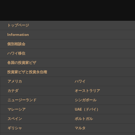
トップページ
Information
個別相談会
ハワイ移住
各国の投資家ビザ
投資家ビザと投資永住権
アメリカ
ハワイ
カナダ
オーストラリア
ニュージーランド
シンガポール
マレーシア
UAE（ドバイ）
スペイン
ポルトガル
ギリシャ
マルタ