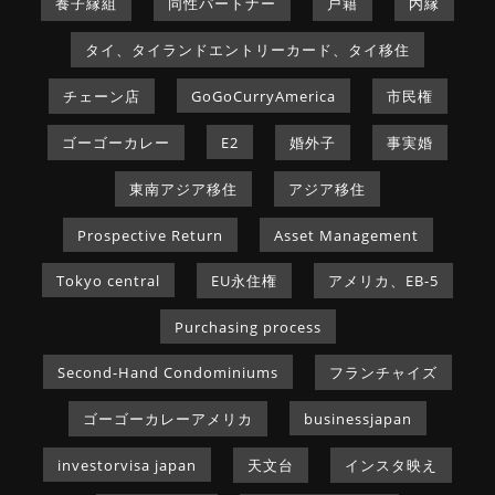
養子縁組
同性パートナー
戸籍
内縁
タイ、タイランドエントリーカード、タイ移住
チェーン店
GoGoCurryAmerica
市民権
ゴーゴーカレー
E2
婚外子
事実婚
東南アジア移住
アジア移住
Prospective Return
Asset Management
Tokyo central
EU永住権
アメリカ、EB-5
Purchasing process
Second-Hand Condominiums
フランチャイズ
ゴーゴーカレーアメリカ
businessjapan
investorvisa japan
天文台
インスタ映え