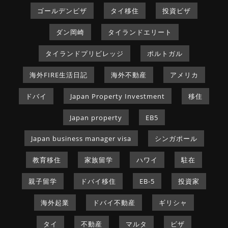
ゴールデンビザ
タイ移住
投資ビザ
ダン岡崎
タイランドエリート
タイランドプリビレッジ
ポルトガル
海外FIRE生活日記
海外不動産
アメリカ
ドバイ
Japan Property Investment
移住
Japan property
EB5
Japan business manager visa
シンガポール
教育移住
家族留学
ハワイ
駐在
親子留学
ドバイ移住
EB-5
投資家
海外起業
ドバイ不動産
ギリシャ
タイ
不動産
マルタ
ビザ