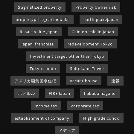
Stigmatized property
Property owner risk
propertyprice_earthquake
earthquakejapan
Resale value Japan
Gain on sale in Japan
japan_franchise
redevelopment Tokyo
Investment target other than Tokyo
Tokyo condo
Shirokane Tower
アメリカ画集国永住権
vacant house
速報
ホノルル
FIRE Japan
hakuba nagano
income tax
corporate tax
establishment of company
High grade condo
メディア