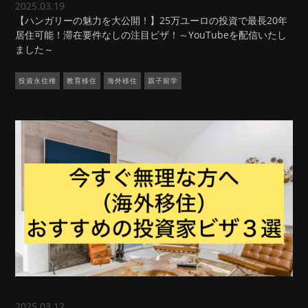
2025.03.19
【ハンガリーの魅力を大公開！】25万ユーロの投資で最長20年
居住可能！滞在要件なしの注目ビザ！～YouTubeを配信いたし
ました～
投資永住権
教育移住
海外移住
親子留学
2025.03.12