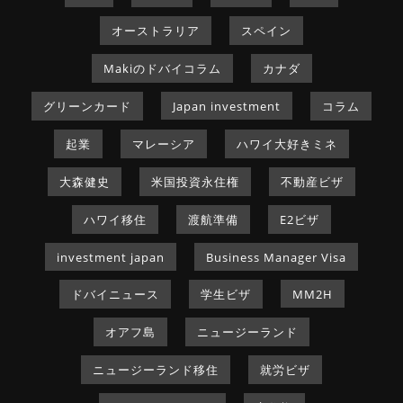
オーストラリア
スペイン
Makiのドバイコラム
カナダ
グリーンカード
Japan investment
コラム
起業
マレーシア
ハワイ大好きミネ
大森健史
米国投資永住権
不動産ビザ
ハワイ移住
渡航準備
E2ビザ
investment japan
Business Manager Visa
ドバイニュース
学生ビザ
MM2H
オアフ島
ニュージーランド
ニュージーランド移住
就労ビザ