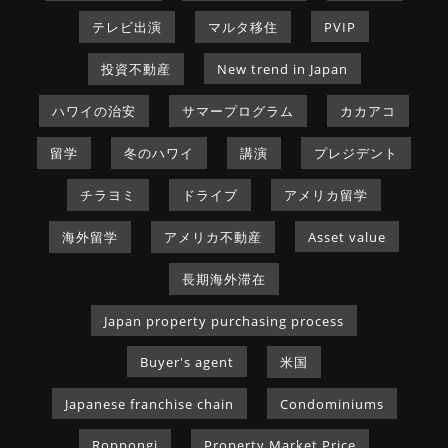
テレビ出演
マルタ移住
PVIP
投資不動産
New trend in Japan
ハワイの治安
サマープログラム
カカアコ
留学
冬のハワイ
講演
プレジデント
チラヨミ
ドライブ
アメリカ留学
海外留学
アメリカ不動産
Asset value
長期海外滞在
Japan property purchasing process
Buyer's agent
米国
Japanese franchise chain
Condominiums
Roppongi
Property Market Price