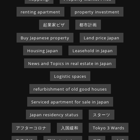
renting apartment
property investment
起業家ビザ
都市計画
Buy Japanese property
Land price Japan
Housing Japan
Leasehold in Japan
News and Topics in real estate in Japan
Logistic spaces
refurbishment of old good houses
Serviced apartment for sale in Japan
Japan residency status
スターツ
アフターコロナ
入国緩和
Tokyo 3 Wards