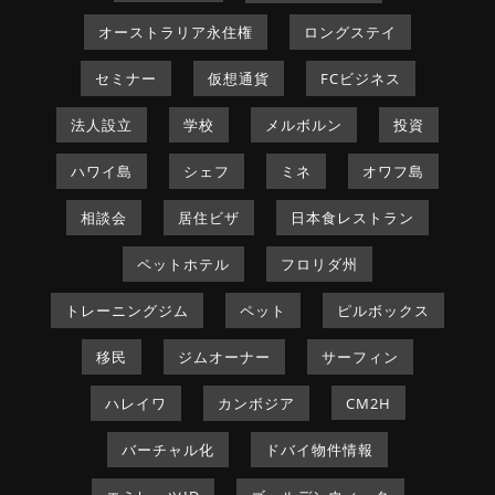
オーストラリア永住権
ロングステイ
セミナー
仮想通貨
FCビジネス
法人設立
学校
メルボルン
投資
ハワイ島
シェフ
ミネ
オワフ島
相談会
居住ビザ
日本食レストラン
ペットホテル
フロリダ州
トレーニングジム
ペット
ピルボックス
移民
ジムオーナー
サーフィン
ハレイワ
カンボジア
CM2H
バーチャル化
ドバイ物件情報