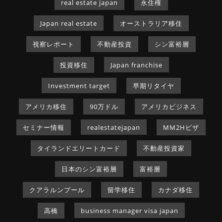
real estate japan
永住権
Japan real estate
オーストラリア移住
視察レポート
不動産投資
シン富裕層
投資移住
Japan franchise
Investment target
早期リタイヤ
アメリカ移住
90万ドル
アメリカビジネス
セミナー情報
realestatejapan
MM2Hビザ
タイランドエリートカード
不動産投資家
日本のシン富裕層
富裕層
クアラルンプール
留学移住
カナダ移住
高橋
business manager visa japan