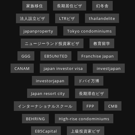
家族移住
長期居住ビザ
幻冬舎
法人設立ビザ
LTRビザ
thailandelite
japanproperty
Tokyo condominiums
ニュージーランド投資家ビザ
教育留学
GGG
EB5UNITED
Franchise Japan
CANAM
japan investor visa
investjapan
investorjapan
ドバイ万博
Japan resort city
長期滞在ビザ
インターナショナルスクール
FPP
CMB
BEHRING
High-rise condominiums
EB5Capital
上級投資家ビザ