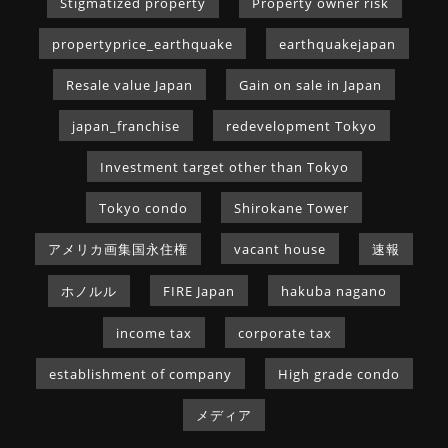
Stigmatized property
Property owner risk
propertyprice_earthquake
earthquakejapan
Resale value Japan
Gain on sale in Japan
japan_franchise
redevelopment Tokyo
Investment target other than Tokyo
Tokyo condo
Shirokane Tower
アメリカ画集国永住権
vacant house
速報
ホノルル
FIRE Japan
hakuba nagano
income tax
corporate tax
establishment of company
High grade condo
メディア