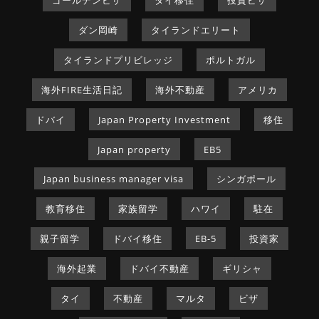
ダン岡崎
タイランドエリート
タイランドプリビレッジ
ポルトガル
海外FIRE生活日記
海外不動産
アメリカ
ドバイ
Japan Property Investment
移住
Japan property
EB5
Japan business manager visa
シンガポール
教育移住
家族留学
ハワイ
駐在
親子留学
ドバイ移住
EB-5
投資家
海外起業
ドバイ不動産
ギリシャ
タイ
不動産
マルタ
ビザ