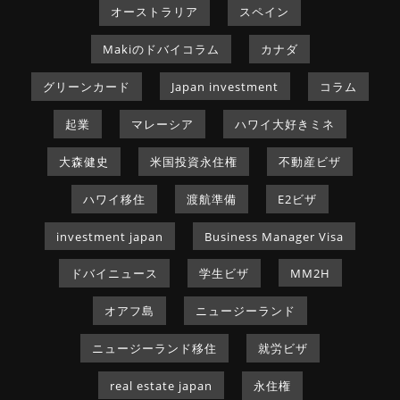
オーストラリア
スペイン
Makiのドバイコラム
カナダ
グリーンカード
Japan investment
コラム
起業
マレーシア
ハワイ大好きミネ
大森健史
米国投資永住権
不動産ビザ
ハワイ移住
渡航準備
E2ビザ
investment japan
Business Manager Visa
ドバイニュース
学生ビザ
MM2H
オアフ島
ニュージーランド
ニュージーランド移住
就労ビザ
real estate japan
永住権