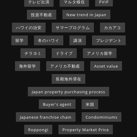
テレビ出演
マルタ移住
PVIP
投資不動産
New trend in Japan
ハワイの治安
サマープログラム
カカアコ
留学
冬のハワイ
講演
プレジデント
チラヨミ
ドライブ
アメリカ留学
海外留学
アメリカ不動産
Asset value
長期海外滞在
Japan property purchasing process
Buyer's agent
米国
Japanese franchise chain
Condominiums
Roppongi
Property Market Price