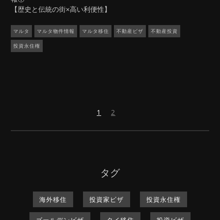
【歴史と伝統の街×高い利便性】
マルタ
マルタ物件情報
マルタ移住
不動産ビザ
不動産投資
投資永住権
次
1
2
の
ペ
ー
ジ
タグ
海外移住
投資家ビザ
投資永住権
ゴールデンビザ
タイ移住
投資ビザ