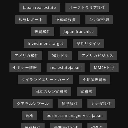
Japan real estate
オーストラリア移住
視察レポート
不動産投資
シン富裕層
投資移住
Japan franchise
Investment target
早期リタイヤ
アメリカ移住
90万ドル
アメリカビジネス
セミナー情報
realestatejapan
MM2Hビザ
タイランドエリートカード
不動産投資家
日本のシン富裕層
富裕層
クアラルンプール
留学移住
カナダ移住
高橋
business manager visa japan
家族移住
長期居住ビザ
幻冬舎