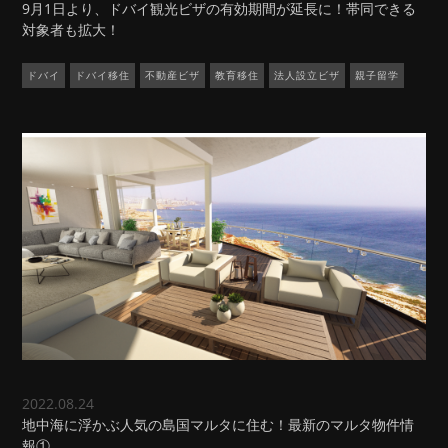
9月1日より、ドバイ観光ビザの有効期間が延長に！帯同できる
対象者も拡大！
ドバイ
ドバイ移住
不動産ビザ
教育移住
法人設立ビザ
親子留学
2022.08.24
地中海に浮かぶ人気の島国マルタに住む！最新のマルタ物件情
報①