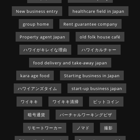
New business entry
healthcare field in Japan
group home
Rent guarantee company
Property agent Japan
old folk house café
ハワイがキレイな理由
ハワイカルチャー
food delivery and take-away japan
kara age food
Starting business in Japan
ハワイアンズタイム
start-up business japan
ワイキキ
ワイキキ清掃
ビットコイン
暗号通貨
バーチャルワーキングビザ
リモートワーカー
ノマド
撮影