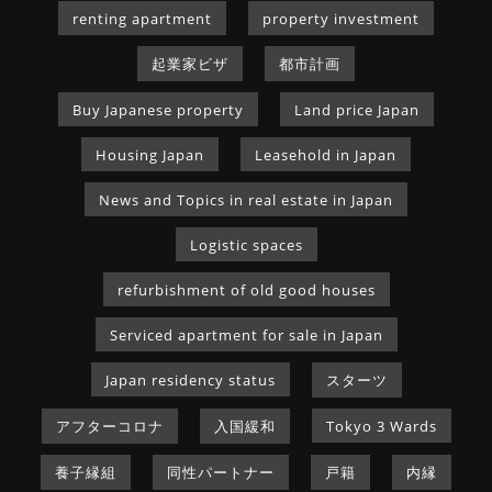
renting apartment
property investment
起業家ビザ
都市計画
Buy Japanese property
Land price Japan
Housing Japan
Leasehold in Japan
News and Topics in real estate in Japan
Logistic spaces
refurbishment of old good houses
Serviced apartment for sale in Japan
Japan residency status
スターツ
アフターコロナ
入国緩和
Tokyo 3 Wards
養子縁組
同性パートナー
戸籍
内縁