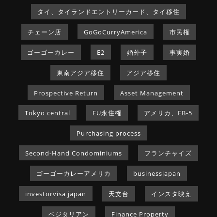
タイ、タイランドエントリーカード、タイ移住
チェーン店
GoGoCurryAmerica
市民権
ゴーゴーカレー
E2
婚外子
事実婚
東南アジア移住
アジア移住
Prospective Return
Asset Management
Tokyo central
EU永住権
アメリカ、EB-5
Purchasing process
Second-Hand Condominiums
フランチャイズ
ゴーゴーカレーアメリカ
businessjapan
investorvisa japan
天文台
インスタ映え
ベジタリアン
Finance Property