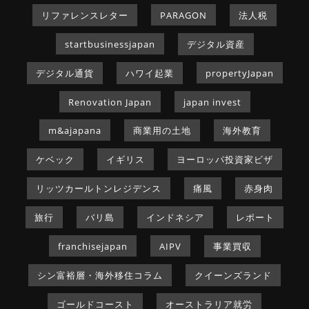
リファレンスレター
PARAGON
法人税
startbusinessjapan
デジタル資産
デジタル通貨
ハワイ起業
propertyJapan
Renovation Japan
japan invest
m&ajapana
商業用の土地
海外教育
ケベック
イギリス
ヨーロッパ投資家ビザ
リッツカールトンレジデンス
痛風
赤身肉
旅行
バリ島
インドネシア
レポート
franchisejapan
AIPV
事業買収
シン富裕層・海外移住コラム
クイーンズランド
ゴールドコースト
オーストラリア就労