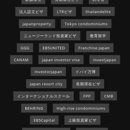
法人設立ビザ
LTRビザ
thailandelite
japanproperty
Tokyo condominiums
ニュージーランド投資家ビザ
教育留学
GGG
EB5UNITED
Franchise Japan
CANAM
japan investor visa
investjapan
investorjapan
ドバイ万博
Japan resort city
長期滞在ビザ
インターナショナルスクール
FPP
CMB
BEHRING
High-rise condominiums
EB5Capital
上級投資家ビザ