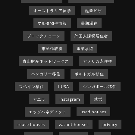
オーストラリア留学
起業ビザ
マルタ物件情報
長期滞在
ブロックチェーン
外国人課税居住者
市民権取得
事業承継
青山財産ネットワークス
アメリカ永住権
ハンガリー移住
ポルトガル移住
スペイン移住
IIUSA
シンガポール移住
アエラ
instagram
就労
エッグベネディクト
used houses
reuse houses
vacant houses
privacy