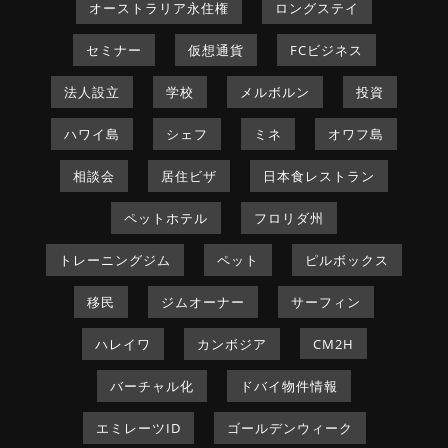
オーストラリア永住権
ロングステイ
セミナー
仮想通貨
FCビジネス
法人設立
学校
メルボルン
投資
ハワイ島
シェフ
ミネ
オワフ島
相談会
居住ビザ
日本食レストラン
ペットホテル
フロリダ州
トレーニングジム
ペット
ピルボックス
移民
ジムオーナー
サーフィン
ハレイワ
カンボジア
CM2H
バーチャル化
ドバイ物件情報
エミレーツID
ゴールデンウィーク