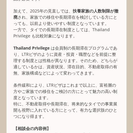
加えて、2025年の見直しでは、
扶養家族の人数制限が撤
廃
され、家族での移住や長期滞在を検討している方にと
っても、以前より使いやすい制度となっています。
一方で、タイでの長期滞在制度としては、Thailand
Privilege も比較対象になります。
Thailand Privilege
は会員制の長期滞在プログラムであ
り、LTRビザのように資産・投資・職歴などを前提に整
理する制度とは性格が異なります。そのため、どちらが
適しているかは、資産状況、滞在目的、不動産取得の有
無、家族構成などによって変わってきます。
条件緩和により、LTRビザはこれまで以上に、富裕層の
方やご家族での移住をご検討の方にとって魅力の高い制
度となっています。
特に、不動産取得や長期滞在、将来的なタイでの事業展
開も視野に入れている方にとって、有力な選択肢のひと
つになり得ます。
【相談会の内容例】