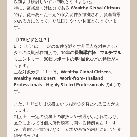
以前より検討しやすい制度となりました。
特に、富裕層向け区分である
Wealthy Global Citizens
では、従来あった一定の収入要件が撤廃され、資産背景
のある方にとってより注目しやすい制度となっていま
す。
【LTRビザとは？】
LTRビザとは、一定の条件を満たす外国人を対象とした
タイの長期滞在制度で、
10年の長期滞在枠
、
マルチプル
リエントリー
、
90日レポートの年1回化
などの特徴があ
ります。
主な対象カテゴリーは、
Wealthy Global Citizens
、
Wealthy Pensioners
、
Work-from-Thailand
Professionals
、
Highly Skilled Professionals
の4つで
す。
また、LTRビザは税務面からも関心を持たれることがあ
ります。
制度上、一定の税務上の取扱いや優遇が示されており、
区分によっては個人所得税率に関する特例もあります
が、適用は一律ではなく、立場や所得の内容に応じた確
認が必要です。