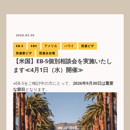
2026.03.30
EB-5
EB5
アメリカ
ハワイ
投資ビザ
投資家ビザ
投資永住権
【米国】EB-5個別相談会を実施いたし
ます≪4月1日（水）開催≫
※EB-5をご検討中の方にとって、
2026年9月30日は重要
な節目
となります。