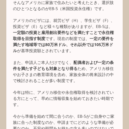
そんなアメリカに家族で住みたいと考えたとき、選択肢
のひとつとなるのがEB-5（米国投資永住権）です。
アメリカのビザには、就労ビザ（H）、学生ビザ（F）、
投資ビザ（E）など様々な種類がありますが、EB-5は、
一定額の投資と雇用創出要件などを満たすことで永住権
取得を目指す制度
です。現在の制度では、
一定の要件を
満たす地域等では80万米ドル、それ以外では105万米ド
ル
が基準投資額とされています。
また、申請人ご本人だけでなく、
配偶者および一定の条
件を満たす子どもも対象となり得る
ため、アメリカ移住
やお子さまの教育環境を含め、家族全体の将来設計の中
で検討されることが多い制度です。
今年は特に、アメリカ移住や永住権取得を検討されてい
る方にとって、早めに情報収集を始めておきたい時期で
す。
今から準備を始めて間に合うのか、EB-5がご自身やご家
族に合った制度なのか、申請までにどのような準備が必
要なのか、不安や疑問をお持ちの方も多いのではないで