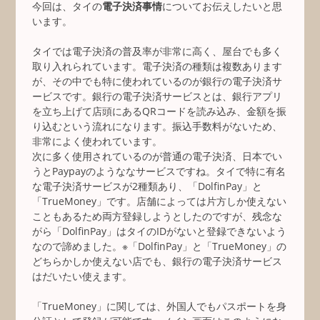
今回は、タイの
電子決済事情
についてお伝えしたいと思
います。
タイでは電子決済の普及率が非常に高く、屋台でも多く
取り入れられています。電子決済の種類は複数あります
が、その中でも特に使われているのが銀行の電子決済サ
ービスです。銀行の電子決済サービスとは、銀行アプリ
を立ち上げて店頭にあるQRコードを読み込み、金額を振
り込むという流れになります。振込手数料がないため、
非常によく使われています。
次に多く使用されているのが普通の電子決済、日本でい
うとPaypayのようななサービスですね。タイで特に有名
な電子決済サービスが2種類あり、「DolfinPay」と
「TrueMoney」です。店舗によっては片方しか使えない
こともあるため両方登録しようとしたのですが、残念な
がら「DolfinPay」はタイのIDがないと登録できないよう
なので諦めました。※「DolfinPay」と「TrueMoney」の
どちらかしか使えない店でも、銀行の電子決済サービス
はだいたい使えます。
「TrueMoney」に関しては、外国人でもパスポートを身